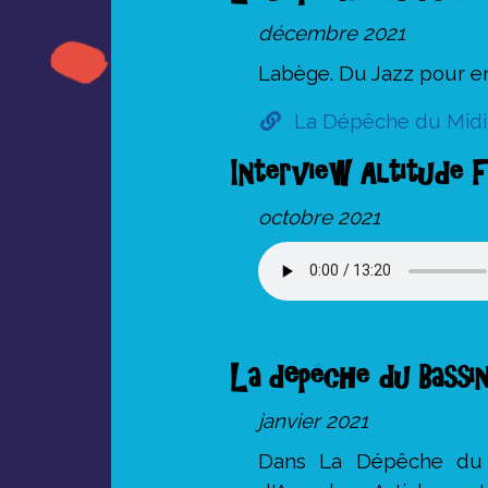
décembre 2021
Labège. Du Jazz pour e
La Dépêche du Midi 
Interview Altitude 
octobre 2021
La dépêche du Bassi
janvier 2021
Dans La Dépêche du 