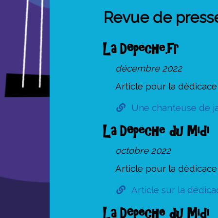
Revue de press
La Dépêche.fr
décembre 2022
Article pour la dédicac
Une chanteuse de jaz
La Dépêche du Midi
octobre 2022
Article pour la dédicac
Article sur la dédic
La Dépêche du Midi