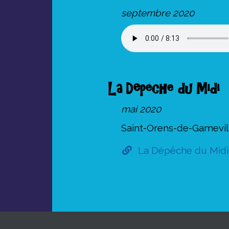
septembre 2020
La Dépêche du Midi
mai 2020
Saint-Orens-de-Gamevil
La Dépêche du Midi 