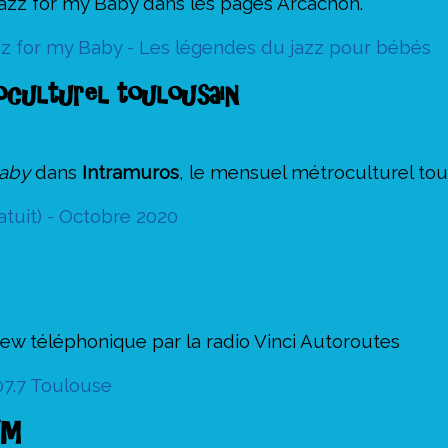
 Jazz for my Baby dans les pages Arcachon.
Jazz for my Baby - Les légendes du jazz pour bébés
oculturel toulousain
Baby
dans
Intramuros
, le mensuel métroculturel toul
atuit) - Octobre 2020
iew téléphonique par la radio Vinci Autoroutes
7.7 Toulouse
FM