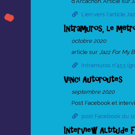
d'Arcachon. Article sur
Lien vers l'article 
Intramuros, le métr
octobre 2020
article sur
Jazz For My 
Intramuros n°453 (gr
Vinci Autoroutes
septembre 2020
Post Facebook et interv
post Facebook du 10
Interview Altitude 